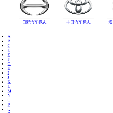
日野汽车标志
丰田汽车标志
塔
A
B
C
D
E
F
G
H
I
J
K
L
M
N
O
P
Q