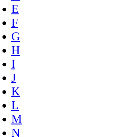
E
F
G
H
I
J
K
L
M
N