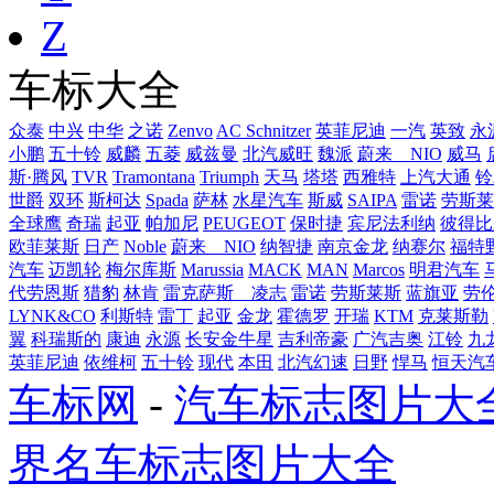
Z
车标大全
众泰
中兴
中华
之诺
Zenvo
AC Schnitzer
英菲尼迪
一汽
英致
永
小鹏
五十铃
威麟
五菱
威兹曼
北汽威旺
魏派
蔚来 NIO
威马
斯·腾风
TVR
Tramontana
Triumph
天马
塔塔
西雅特
上汽大通
铃
世爵
双环
斯柯达
Spada
萨林
水星汽车
斯威
SAIPA
雷诺
劳斯莱
全球鹰
奇瑞
起亚
帕加尼
PEUGEOT
保时捷
宾尼法利纳
彼得比
欧菲莱斯
日产
Noble
蔚来 NIO
纳智捷
南京金龙
纳赛尔
福特
汽车
迈凯轮
梅尔库斯
Marussia
MACK
MAN
Marcos
明君汽车
代劳恩斯
猎豹
林肯
雷克萨斯 凌志
雷诺
劳斯莱斯
蓝旗亚
劳
LYNK&CO
利斯特
雷丁
起亚
金龙
霍德罗
开瑞
KTM
克莱斯勒
翼
科瑞斯的
康迪
永源
长安金牛星
吉利帝豪
广汽吉奥
江铃
九
英菲尼迪
依维柯
五十铃
现代
本田
北汽幻速
日野
悍马
恒天汽
车标网
-
汽车标志图片大
界名车标志图片大全