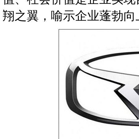
翔之翼，喻示企业蓬勃向