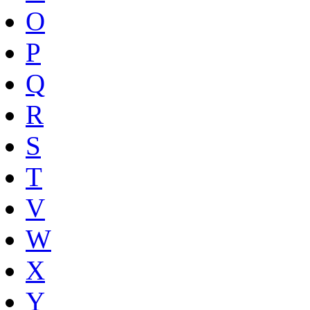
O
P
Q
R
S
T
V
W
X
Y