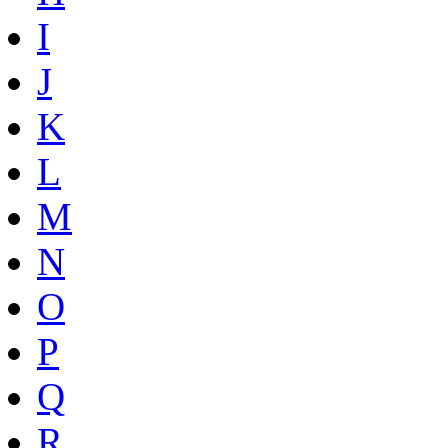
I
J
K
L
M
N
O
P
Q
R