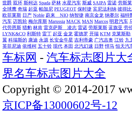
世爵
双环
斯柯达
Spada
萨林
水星汽车
斯威
SAIPA
雷诺
劳斯莱
全球鹰
奇瑞
起亚
帕加尼
PEUGEOT
保时捷
宾尼法利纳
彼得比
欧菲莱斯
日产
Noble
蔚来 NIO
纳智捷
南京金龙
纳赛尔
福特
汽车
迈凯轮
梅尔库斯
Marussia
MACK
MAN
Marcos
明君汽车
代劳恩斯
猎豹
林肯
雷克萨斯 凌志
雷诺
劳斯莱斯
蓝旗亚
劳
LYNK&CO
利斯特
雷丁
起亚
金龙
霍德罗
开瑞
KTM
克莱斯勒
翼
科瑞斯的
康迪
永源
长安金牛星
吉利帝豪
广汽吉奥
江铃
九
英菲尼迪
依维柯
五十铃
现代
本田
北汽幻速
日野
悍马
恒天汽
车标网
-
汽车标志图片大
界名车标志图片大全
Copyright © 2014-2017 
京ICP备13000602号-12