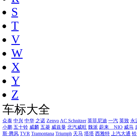
S
T
V
W
X
Y
Z
车标大全
众泰
中兴
中华
之诺
Zenvo
AC Schnitzer
英菲尼迪
一汽
英致
永
小鹏
五十铃
威麟
五菱
威兹曼
北汽威旺
魏派
蔚来 NIO
威马
斯·腾风
TVR
Tramontana
Triumph
天马
塔塔
西雅特
上汽大通
铃